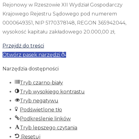
Rejonowy w Rzeszowie XII Wydział Gospodarczy
Krajowego Rejestru Sądowego pod numerem
0000649351, NIP 5170378148, REGON 365942044,
wysokość kapitału zakładowego 20.000,00 zł,
Przejdź do treści
Otwórz pasek narzędzi
Narzędzia dostępności
Tryb czarno-biały
Tryb wysokiego kontrastu
Tryb negatywu
Podświetlone tło
Podkreślenie linków
Tryb lepszego czytania
Resetuj