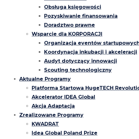
Obsługa księgowości
Pozyskiwanie finansowania
Doradztwo prawne
Wsparcie dla KORPORACJI
Organizacja eventów startupowyc
Koordynacja inkubacji i akceleracji
Audyt dotyczący innowacji
Scouting technologiczny
Aktualne Programy
Platforma Startowa HugeTECH Revoluti
Akcelerator IDEA Global
Akcja Adaptacja
Zrealizowane Programy
KWADRAT
Idea Global Poland Prize