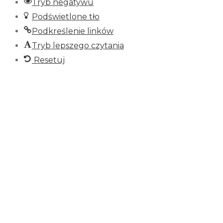
Tryb negatywu
Podświetlone tło
Podkreślenie linków
Tryb lepszego czytania
Resetuj