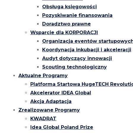
Obsługa księgowości
Pozyskiwanie finansowania
Doradztwo prawne
Wsparcie dla KORPORACJI
Organizacja eventów startupowyc
Koordynacja inkubacji i akceleracji
Audyt dotyczący innowacji
Scouting technologiczny
Aktualne Programy
Platforma Startowa HugeTECH Revoluti
Akcelerator IDEA Global
Akcja Adaptacja
Zrealizowane Programy
KWADRAT
Idea Global Poland Prize