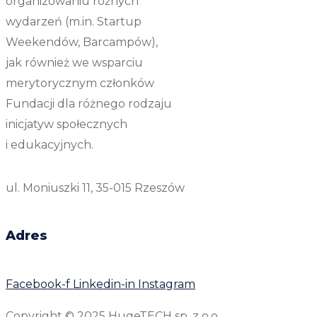
organizowaniu różnych
wydarzeń (m.in. Startup
Weekendów, Barcampów),
jak również we wsparciu
merytorycznym członków
Fundacji dla różnego rodzaju
inicjatyw społecznych
i edukacyjnych.
ul. Moniuszki 11, 35-015 Rzeszów
Adres
Facebook-f
Linkedin-in
Instagram
Copyright © 2025 HugeTECH sp. z o.o.