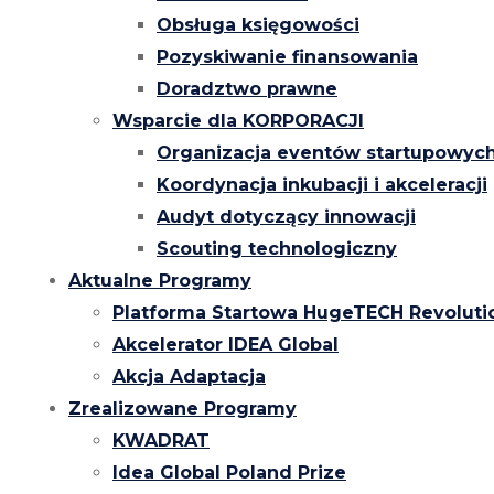
Obsługa księgowości
Pozyskiwanie finansowania
Doradztwo prawne
Wsparcie dla KORPORACJI
Organizacja eventów startupowyc
Koordynacja inkubacji i akceleracji
Audyt dotyczący innowacji
Scouting technologiczny
Aktualne Programy
Platforma Startowa HugeTECH Revoluti
Akcelerator IDEA Global
Akcja Adaptacja
Zrealizowane Programy
KWADRAT
Idea Global Poland Prize