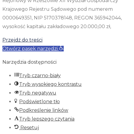
Rejonowy w Rzeszowie XII Wydział Gospodarczy
Krajowego Rejestru Sądowego pod numerem
0000649351, NIP 5170378148, REGON 365942044,
wysokość kapitału zakładowego 20.000,00 zł,
Przejdź do treści
Otwórz pasek narzędzi
Narzędzia dostępności
Tryb czarno-biały
Tryb wysokiego kontrastu
Tryb negatywu
Podświetlone tło
Podkreślenie linków
Tryb lepszego czytania
Resetuj