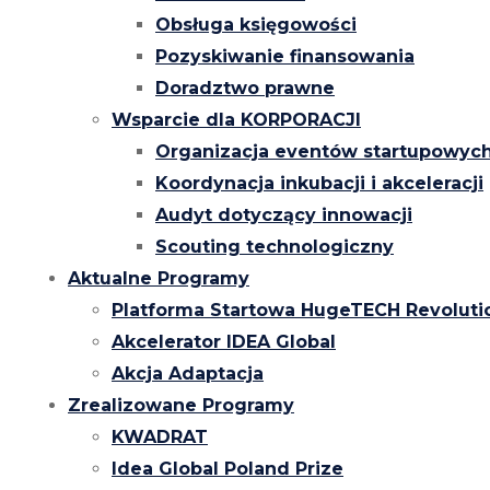
Obsługa księgowości
Pozyskiwanie finansowania
Doradztwo prawne
Wsparcie dla KORPORACJI
Organizacja eventów startupowyc
Koordynacja inkubacji i akceleracji
Audyt dotyczący innowacji
Scouting technologiczny
Aktualne Programy
Platforma Startowa HugeTECH Revoluti
Akcelerator IDEA Global
Akcja Adaptacja
Zrealizowane Programy
KWADRAT
Idea Global Poland Prize